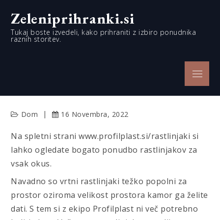
Skip
Zeleniprihranki.si
to
content
Tukaj boste izvedeli, kako prihraniti z izbiro ponudnika
raznih storitev.
Menu
Dom
16 Novembra, 2022
Na spletni strani www.profilplast.si/rastlinjaki si
lahko ogledate bogato ponudbo rastlinjakov za
vsak okus.
Navadno so vrtni rastlinjaki težko popolni za
prostor oziroma velikost prostora kamor ga želite
dati. S tem si z ekipo Profilplast ni več potrebno