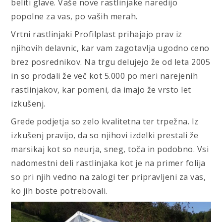
beliti glave. Vaše nove rastlinjake naredijo
popolne za vas, po vaših merah.
Vrtni rastlinjaki Profilplast prihajajo prav iz
njihovih delavnic, kar vam zagotavlja ugodno ceno
brez posrednikov. Na trgu delujejo že od leta 2005
in so prodali že več kot 5.000 po meri narejenih
rastlinjakov, kar pomeni, da imajo že vrsto let
izkušenj.
Grede podjetja so zelo kvalitetna ter trpežna. Iz
izkušenj pravijo, da so njihovi izdelki prestali že
marsikaj kot so neurja, sneg, toča in podobno. Vsi
nadomestni deli rastlinjaka kot je na primer folija
so pri njih vedno na zalogi ter pripravljeni za vas,
ko jih boste potrebovali.