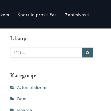
izem
Šport in prosti čas
Zanimivosti
Iskanje
i
Išči:
Išči
a
m
i
Kategorije
o
Avtomobilizem
e
Dom
h
k
Finance