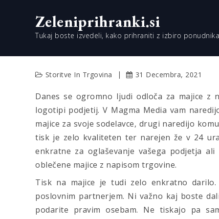
Skip
Zeleniprihranki.si
to
content
Tukaj boste izvedeli, kako prihraniti z izbiro ponudnika
Storitve In Trgovina
31 Decembra, 2021
Danes se ogromno ljudi odloča za majice z 
logotipi podjetij. V Magma Media vam naredijo 
majice za svoje sodelavce, drugi naredijo komu
tisk je zelo kvaliteten ter narejen že v 24 ur
enkratne za oglaševanje vašega podjetja ali
oblečene majice z napisom trgovine.
Tisk na majice je tudi zelo enkratno daril
poslovnim partnerjem. Ni važno kaj boste dali 
podarite pravim osebam. Ne tiskajo pa sam