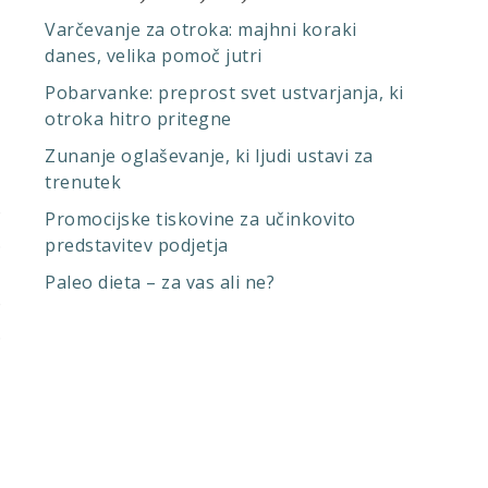
Varčevanje za otroka: majhni koraki
danes, velika pomoč jutri
Pobarvanke: preprost svet ustvarjanja, ki
otroka hitro pritegne
Zunanje oglaševanje, ki ljudi ustavi za
o
trenutek
o
Promocijske tiskovine za učinkovito
.
predstavitev podjetja
a
Paleo dieta – za vas ali ne?
o
.
o