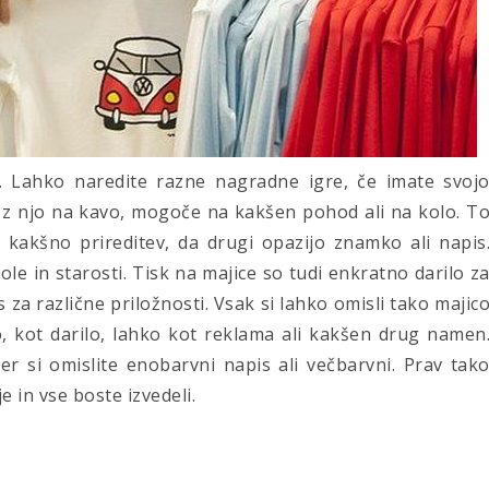
o. Lahko naredite razne nagradne igre, če imate svoj
 z njo na kavo, mogoče na kakšen pohod ali na kolo. T
 kakšno prireditev, da drugi opazijo znamko ali napis
ole in starosti. Tisk na majice so tudi enkratno darilo z
s za različne priložnosti. Vsak si lahko omisli tako majic
o, kot darilo, lahko kot reklama ali kakšen drug namen
er si omislite enobarvni napis ali večbarvni. Prav tak
e in vse boste izvedeli.