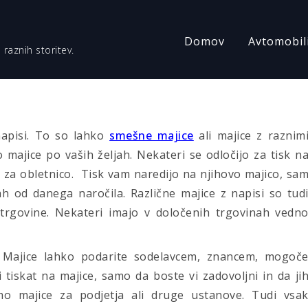
Domov
Avtomobil
 raznih storitev.
napisi. To so lahko
smešne majice
ali majice z raznim
majice po vaših željah. Nekateri se odločijo za tisk n
 za obletnico. Tisk vam naredijo na njihovo majico, sa
ah od danega naročila. Različne majice z napisi so tud
 trgovine. Nekateri imajo v določenih trgovinah vedn
o. Majice lahko podarite sodelavcem, znancem, mogoč
tiskat na majice, samo da boste vi zadovoljni in da ji
o majice za podjetja ali druge ustanove. Tudi vsa