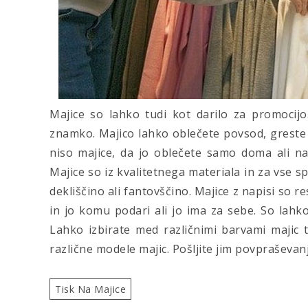
Majice so lahko tudi kot darilo za promocij
znamko. Majico lahko oblečete povsod, greste
niso majice, da jo oblečete samo doma ali na
Majice so iz kvalitetnega materiala in za vse sp
dekliščino ali fantovščino. Majice z napisi so re
in jo komu podari ali jo ima za sebe. So lahk
Lahko izbirate med različnimi barvami majic t
različne modele majic. Pošljite jim povpraševanj
Tisk Na Majice