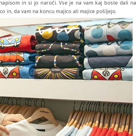
apisom in si jo naroči. Vse je na vam kaj boste dali n
co in, da vam na koncu majico ali majice pošljejo.