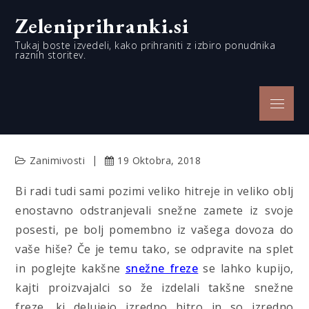
Skip
Zeleniprihranki.si
to
content
Tukaj boste izvedeli, kako prihraniti z izbiro ponudnika
raznih storitev.
Menu
Zanimivosti
19 Oktobra, 2018
Bi radi tudi sami pozimi veliko hitreje in veliko oblj
enostavno odstranjevali snežne zamete iz svoje
posesti, pe bolj pomembno iz vašega dovoza do
vaše hiše? Če je temu tako, se odpravite na splet
in poglejte kakšne
snežne freze
se lahko kupijo,
kajti proizvajalci so že izdelali takšne snežne
freze, ki delujejo izredno hitro in so izredno