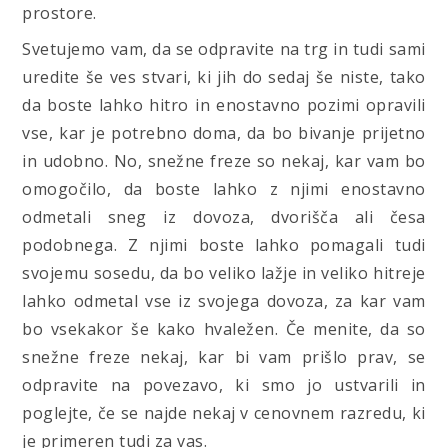
prostore.
Svetujemo vam, da se odpravite na trg in tudi sami
uredite še ves stvari, ki jih do sedaj še niste, tako
da boste lahko hitro in enostavno pozimi opravili
vse, kar je potrebno doma, da bo bivanje prijetno
in udobno. No, snežne freze so nekaj, kar vam bo
omogočilo, da boste lahko z njimi enostavno
odmetali sneg iz dovoza, dvorišča ali česa
podobnega. Z njimi boste lahko pomagali tudi
svojemu sosedu, da bo veliko lažje in veliko hitreje
lahko odmetal vse iz svojega dovoza, za kar vam
bo vsekakor še kako hvaležen. Če menite, da so
snežne freze nekaj, kar bi vam prišlo prav, se
odpravite na povezavo, ki smo jo ustvarili in
poglejte, če se najde nekaj v cenovnem razredu, ki
je primeren tudi za vas.