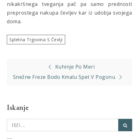
nikakršnega tveganja pač pa samo prednosti
preprostega nakupa čevljev kar iz udobja svojega
doma.
Spletna Trgovina S Čevlji
Navigacija
Kuhinje Po Meri
prispevka
Snežne Freze Bodo Kmalu Spet V Pogonu
Iskanje
Išči:
Išči