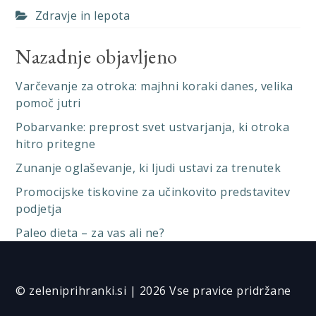
Zdravje in lepota
Nazadnje objavljeno
Varčevanje za otroka: majhni koraki danes, velika
pomoč jutri
Pobarvanke: preprost svet ustvarjanja, ki otroka
hitro pritegne
Zunanje oglaševanje, ki ljudi ustavi za trenutek
Promocijske tiskovine za učinkovito predstavitev
podjetja
Paleo dieta – za vas ali ne?
© zeleniprihranki.si | 2026 Vse pravice pridržane