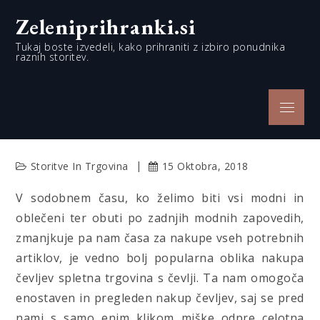
Skip
Zeleniprihranki.si
to
content
Tukaj boste izvedeli, kako prihraniti z izbiro ponudnika
raznih storitev.
Menu
Storitve In Trgovina
15 Oktobra, 2018
V sodobnem času, ko želimo biti vsi modni in
oblečeni ter obuti po zadnjih modnih zapovedih,
zmanjkuje pa nam časa za nakupe vseh potrebnih
artiklov, je vedno bolj popularna oblika nakupa
čevljev spletna trgovina s čevlji. Ta nam omogoča
enostaven in pregleden nakup čevljev, saj se pred
nami s samo enim klikom miške odpre celotna