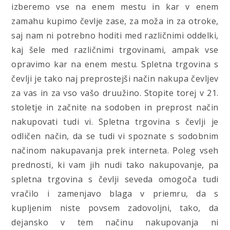
izberemo vse na enem mestu in kar v enem
zamahu kupimo čevlje zase, za moža in za otroke,
saj nam ni potrebno hoditi med različnimi oddelki,
kaj šele med različnimi trgovinami, ampak vse
opravimo kar na enem mestu. Spletna trgovina s
čevlji je tako naj preprostejši način nakupa čevljev
za vas in za vso vašo druužino. Stopite torej v 21.
stoletje in začnite na sodoben in preprost način
nakupovati tudi vi. Spletna trgovina s čevlji je
odličen način, da se tudi vi spoznate s sodobnim
načinom nakupavanja prek interneta. Poleg vseh
prednosti, ki vam jih nudi tako nakupovanje, pa
spletna trgovina s čevlji seveda omogoča tudi
vračilo i zamenjavo blaga v priemru, da s
kupljenim niste povsem zadovoljni, tako, da
dejansko v tem načinu nakupovanja ni