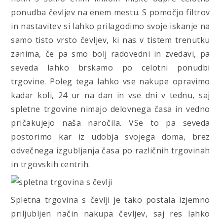
ponudba čevljev na enem mestu. S pomočjo filtrov
in nastavitev si lahko prilagodimo svoje iskanje na
samo tisto vrsto čevljev, ki nas v tistem trenutku
zanima, če pa smo bolj radovedni in zvedavi, pa
seveda lahko brskamo po celotni ponudbi
trgovine. Poleg tega lahko vse nakupe opravimo
kadar koli, 24 ur na dan in vse dni v tednu, saj
spletne trgovine nimajo delovnega časa in vedno
pričakujejo naša naročila. VSe to pa seveda
postorimo kar iz udobja svojega doma, brez
odvečnega izgubljanja časa po različnih trgovinah
in trgovskih centrih.
Spletna trgovina s čevlji je tako postala izjemno
priljubljen način nakupa čevljev, saj res lahko