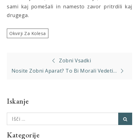
sami kaj pomešali in namesto zavor pritrdili kaj
drugega.
Okvirji Za Kolesa
Navigacija
Zobni Vsadki
prispevka
Nosite Zobni Aparat? To Bi Morali Vedeti…
Iskanje
Išči:
Išči
Kategorije