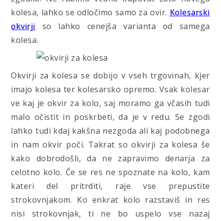
kolesa, lahko se odločimo samo za ovir.
Kolesarski
okvirji
so lahko cenejša varianta od samega
kolesa.
Okvirji za kolesa se dobijo v vseh trgovinah, kjer
imajo kolesa ter kolesarsko opremo. Vsak kolesar
ve kaj je okvir za kolo, saj moramo ga včasih tudi
malo očistit in poskrbeti, da je v redu. Se zgodi
lahko tudi kdaj kakšna nezgoda ali kaj podobnega
in nam okvir poči. Takrat so okvirji za kolesa še
kako dobrodošli, da ne zapravimo denarja za
celotno kolo. Če se res ne spoznate na kolo, kam
kateri del pritrditi, raje vse prepustite
strokovnjakom. Ko enkrat kolo razstaviš in res
nisi strokovnjak, ti ne bo uspelo vse nazaj