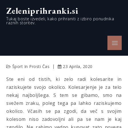
Skip
Zeleniprihranki.si
to
content
Tukaj boste izvedeli, kako prihraniti z izbiro ponudnika
raznih storitev.
Menu
Šport In Prosti Čas
23 Aprila, 2020
Ste eni od tistih, ki zelo radi kolesarite in
raziskujete svojo okolico. Kolesarjenje je za telo
nekaj najboljšega. S tem se gibamo, smo na
svežem zraku, poleg tega pa lahko raziskujemo
okolico. Včasih se pa zgodi, da več s svojim
kolesom niso zadovoljni ali pa se nam je kaj
zgodilo. Ne rabimo vedno kupovat zato novega