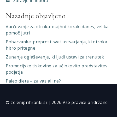
Zdravje in lepota
Nazadnje objavljeno
Varčevanje za otroka: majhni koraki danes, velika
pomoč jutri
Pobarvanke: preprost svet ustvarjanja, ki otroka
hitro pritegne
Zunanje oglaševanje, ki ljudi ustavi za trenutek
Promocijske tiskovine za učinkovito predstavitev
podjetja
Paleo dieta – za vas ali ne?
© zeleniprihranki.si | 2026 Vse pravice pridržane