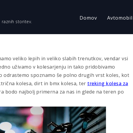
Domov
Avtomobil
 raznih storitev.
imamo veliko lepih in veliko slabih trenutkov, vendar vsi
vedno uživamo v kolesarjenju in tako pridobivamo
alo odrastemo spoznamo še polno drugih vrst koles, kot
trična kolesa, dirt in bmx kolesa, ter
treking kolesa za
ra bodo najbolj primerna za nas in glede na teren po