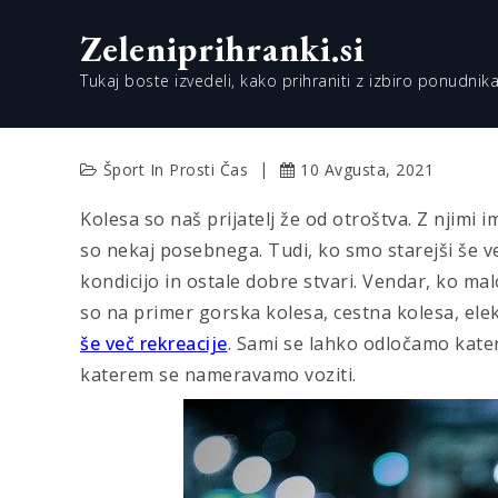
Skip
Zeleniprihranki.si
to
content
Tukaj boste izvedeli, kako prihraniti z izbiro ponudnika
Šport In Prosti Čas
10 Avgusta, 2021
Kolesa so naš prijatelj že od otroštva. Z njimi 
so nekaj posebnega. Tudi, ko smo starejši še 
kondicijo in ostale dobre stvari. Vendar, ko m
so na primer gorska kolesa, cestna kolesa, elek
še več rekreacije
. Sami se lahko odločamo kate
katerem se nameravamo voziti.