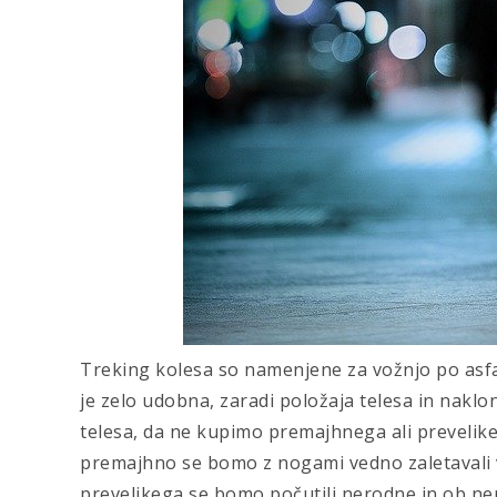
Treking kolesa so namenjene za vožnjo po asfa
je zelo udobna, zaradi položaja telesa in na
telesa, da ne kupimo premajhnega ali prevelikeg
premajhno se bomo z nogami vedno zaletavali 
prevelikega se bomo počutili nerodne in ob nen