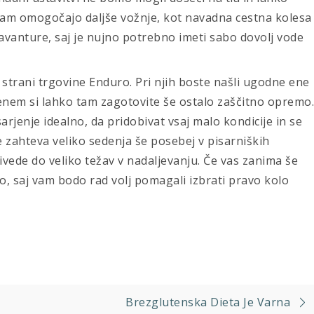
am omogočajo daljše vožnje, kot navadna cestna kolesa
avanture, saj je nujno potrebno imeti sabo dovolj vode
 strani trgovine Enduro. Pri njih boste našli ugodne ene
 enem si lahko tam zagotovite še ostalo zaščitno opremo.
arjenje idealno, da pridobivat vsaj malo kondicije in se
e zahteva veliko sedenja še posebej v pisarniških
rivede do veliko težav v nadaljevanju. Če vas zanima še
o, saj vam bodo rad volj pomagali izbrati pravo kolo
Brezglutenska Dieta Je Varna