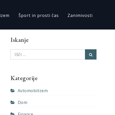
izem
Šport in prosti čas
Zanimivosti
Iskanje
Išči:
Išči
Kategorije
Avtomobilizem
Dom
Finance