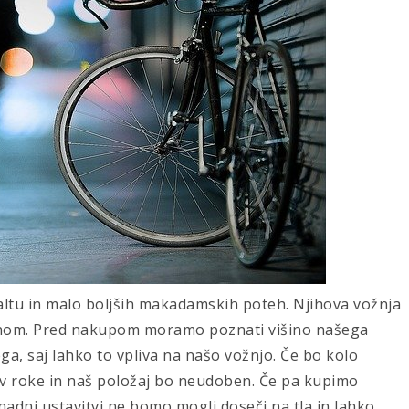
ltu in malo boljših makadamskih poteh. Njihova vožnja
klonom. Pred nakupom moramo poznati višino našega
a, saj lahko to vpliva na našo vožnjo. Če bo kolo
v roke in naš položaj bo neudoben. Če pa kupimo
adni ustavitvi ne bomo mogli doseči na tla in lahko