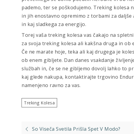
pademo, ter se poškodujemo. Treking kolesa n
in jih enostavno opremimo z torbami za daljše 
in kaj sladkega za energijo.
Torej vaša treking kolesa vas čakajo na spletni
za svoja treking kolesa ali kakšna druga in ob
Če ne marate hoje, teka ali kaj drugega je koles
ob enem gibljete. Dan danes vsakdanje življenj
službah in, če se ne gibljemo dovolj lahko to p
kaj glede nakupa, kontaktirajte trgovino Endur
namenjeno ravno za vas.
Treking Kolesa
Navigacija
So Viseča Svetila Prišla Spet V Modo?