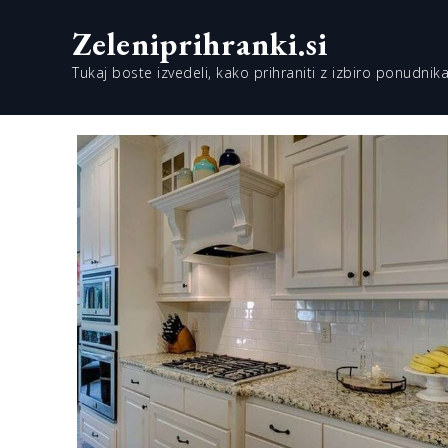
Skip
Zeleniprihranki.si
to
content
Tukaj boste izvedeli, kako prihraniti z izbiro ponudnika