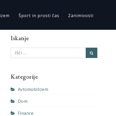
izem
Šport in prosti čas
Zanimivosti
Iskanje
Išči:
Išči
Kategorije
Avtomobilizem
Dom
Finance