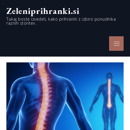
Skip
Zeleniprihranki.si
to
content
Tukaj boste izvedeli, kako prihraniti z izbiro ponudnika
raznih storitev.
Menu