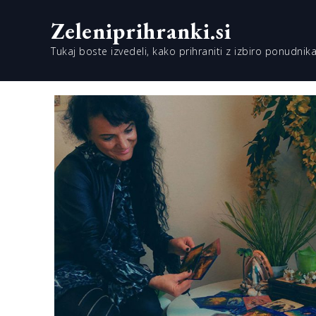
Skip
Zeleniprihranki.si
to
content
Tukaj boste izvedeli, kako prihraniti z izbiro ponudnika