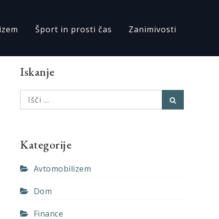
izem
Šport in prosti čas
Zanimivosti
Iskanje
Išči:
Išči
Kategorije
Avtomobilizem
Dom
Finance