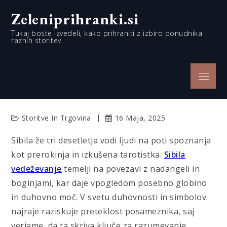
Skip
Zeleniprihranki.si
to
content
Tukaj boste izvedeli, kako prihraniti z izbiro ponudnika
raznih storitev.
Menu
Storitve In Trgovina
16 Maja, 2025
Sibila že tri desetletja vodi ljudi na poti spoznanja
kot prerokinja in izkušena tarotistka.
Sibila
vedeževanje
temelji na povezavi z nadangeli in
boginjami, kar daje vpogledom posebno globino
in duhovno moč. V svetu duhovnosti in simbolov
najraje raziskuje preteklost posameznika, saj
verjame, da ta skriva ključe za razumevanje