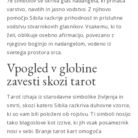
78 simbolov se skriva glas nadangela, ki prinaša
varstvo, navdih in jasno vodstvo. Z njihovo
pomočjo Sibila razkrije prihodnost in prisluhne
vodstvu stvarnikovih glasnikov. Vsakemu, ki to
želi, oblikuje osebno afirmacijo, povezano z
njegovo boginjo in nadangelom, vodeno iz
svetega prostora srca.
Vpogled v globine
zavesti skozi tarot
Tarot izhaja iz starodavne simbolike življenja in
smrti, skozi katero Sibila razkriva duhovne vzorce,
ki so vam bili položeni ob rojstvu. Ti simboli nosijo
tako blagoslove kot izzive, ki jih vsak posameznik
nosi v sebi. Branje tarot kart omogoča