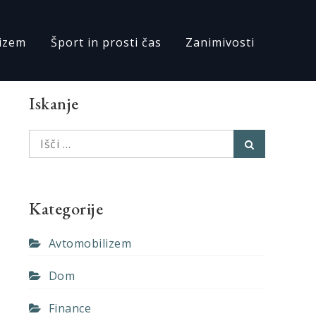
izem
Šport in prosti čas
Zanimivosti
Iskanje
Išči:
Išči
Kategorije
Avtomobilizem
Dom
Finance