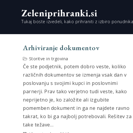
Skip
Zeleniprihranki.si
to
content
Tukaj boste izvedeli, kako prihraniti z izbiro ponudnika
Arhiviranje dokumentov
Storitve in trgovina
Če ste podjetnik, potem dobro veste, koliko
različnih dokumentov se izmenja vsak dan v
poslovanju s svojimi kupci in poslovnimi
parnerji. Prav tako verjetno tudi veste, kako
neprijetno je, ko založite ali izgubite
pomemben dokument in ga ne najdete ravno
takrat, ko bi ga najbolj potrebovali. Rešitev za
take težave…