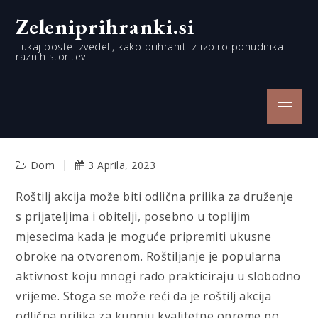
Skip
Zeleniprihranki.si
to
content
Tukaj boste izvedeli, kako prihraniti z izbiro ponudnika
raznih storitev.
Menu
Dom
3 Aprila, 2023
Roštilj akcija može biti odlična prilika za druženje
s prijateljima i obitelji, posebno u toplijim
mjesecima kada je moguće pripremiti ukusne
obroke na otvorenom. Roštiljanje je popularna
aktivnost koju mnogi rado prakticiraju u slobodno
vrijeme. Stoga se može reći da je roštilj akcija
odlična prilika za kupnju kvalitetne opreme po