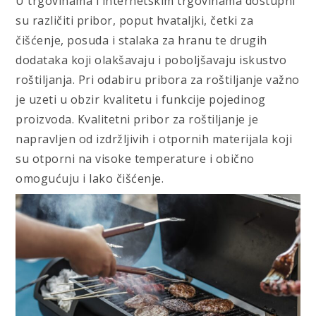
U trgovinama i internetskim trgovinama dostupni
su različiti pribor, poput hvataljki, četki za
čišćenje, posuda i stalaka za hranu te drugih
dodataka koji olakšavaju i poboljšavaju iskustvo
roštiljanja. Pri odabiru pribora za roštiljanje važno
je uzeti u obzir kvalitetu i funkcije pojedinog
proizvoda. Kvalitetni pribor za roštiljanje je
napravljen od izdržljivih i otpornih materijala koji
su otporni na visoke temperature i obično
omogućuju i lako čišćenje.