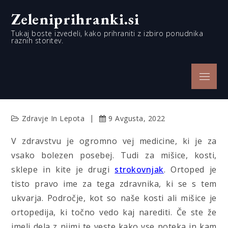
Skip
Zeleniprihranki.si
to
content
Tukaj boste izvedeli, kako prihraniti z izbiro ponudnika
raznih storitev.
Menu
Zdravje In Lepota
9 Avgusta, 2022
V zdravstvu je ogromno vej medicine, ki je za
vsako bolezen posebej. Tudi za mišice, kosti,
sklepe in kite je drugi
strokovnjak
. Ortoped je
tisto pravo ime za tega zdravnika, ki se s tem
ukvarja. Področje, kot so naše kosti ali mišice je
ortopedija, ki točno vedo kaj narediti. Če ste že
imeli dela z njimi te veste kako vse poteka in kam