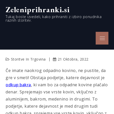
Skip
Zeleniprihranki.si
to
content
Tukaj boste izvedeli, kako prihraniti z izbiro ponudnika
raznih storitev.
Menu
Storitve In Trgovina
21 Oktobra, 2022
Če imate naokrog odpadno kovino, ne pustite, da
gre v smeti! Obstaja podjetje, katere dejavnost je
odkup bakra
, ki vam bo za odpadne kovine plačalo
denar. Sprejemajo vse vrste kovin, vključno z
aluminijem, bakrom, medenino in drugimi. To
podjetje, katere dejavnost je med drugim tudi
odkup bakra, sprejema vse vrste kovin, vključno z