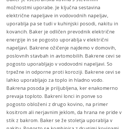
možnostmi uporabe. Je ključna sestavina
električne napeljave in vodovodnih napeljav,
uporablja pa se tudi v kuhinjski posodi, nakitu in
kovancih. Baker je odličen prevodnik električne
energije in se pogosto uporablja v električni
napeljavi. Bakrene ožičenje najdemo v domovih,
poslovnih stavbah in avtomobilih. Bakrene cevi se
pogosto uporabljajo v vodovodni napeljavi. So
trpežne in odporne proti koroziji. Bakrene cevi se
lahko uporabljajo za toplo in hladno vodo.
Bakrena posoda je priljubljena, ker enakomerno
prevaja toploto. Bakreni lonci in ponve so
pogosto obloženi z drugo kovino, na primer
kositrom ali nerjavnim jeklom, da hrana ne pride v
stik z bakrom. Baker se že stoletja uporablja v
nakitu. Pogosto se kombinira z drugimi kovinami