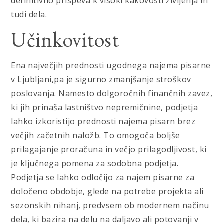
definitivno prispeva k visoki kakovosti življenja in
tudi dela.
Učinkovitost
Ena največjih prednosti ugodnega najema pisarne
v Ljubljani,pa je sigurno zmanjšanje stroškov
poslovanja. Namesto dolgoročnih finančnih zavez,
ki jih prinaša lastništvo nepremičnine, podjetja
lahko izkoristijo prednosti najema pisarn brez
večjih začetnih naložb. To omogoča boljše
prilagajanje proračuna in večjo prilagodljivost, ki
je ključnega pomena za sodobna podjetja.
Podjetja se lahko odločijo za najem pisarne za
določeno obdobje, glede na potrebe projekta ali
sezonskih nihanj, predvsem ob modernem načinu
dela, ki bazira na delu na daljavo ali potovanji v