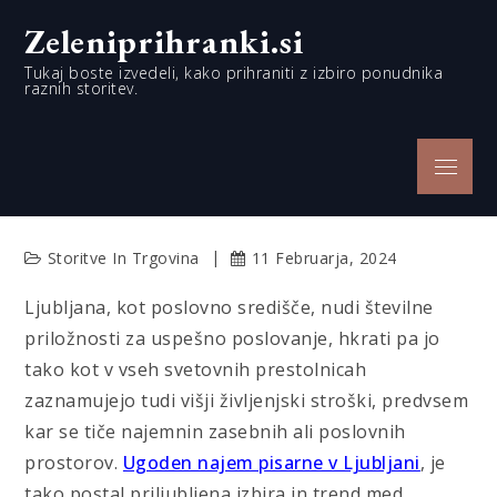
Skip
Zeleniprihranki.si
to
content
Tukaj boste izvedeli, kako prihraniti z izbiro ponudnika
raznih storitev.
Menu
Storitve In Trgovina
11 Februarja, 2024
Ljubljana, kot poslovno središče, nudi številne
priložnosti za uspešno poslovanje, hkrati pa jo
tako kot v vseh svetovnih prestolnicah
zaznamujejo tudi višji življenjski stroški, predvsem
kar se tiče najemnin zasebnih ali poslovnih
prostorov.
Ugoden najem pisarne v Ljubljani
, je
tako postal priljubljena izbira in trend med