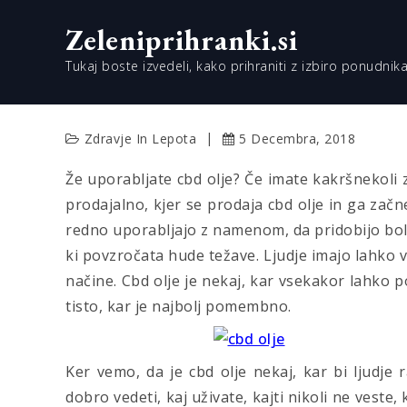
Skip
Zeleniprihranki.si
to
content
Tukaj boste izvedeli, kako prihraniti z izbiro ponudnika
Zdravje In Lepota
5 Decembra, 2018
Že uporabljate cbd olje? Če imate kakršnekoli 
prodajalno, kjer se prodaja cbd olje in ga začnet
redno uporabljajo z namenom, da pridobijo bolj
ki povzročata hude težave. Ljudje imajo lahko ve
načine. Cbd olje je nekaj, kar vsekakor lahko 
tisto, kar je najbolj pomembno.
Ker vemo, da je cbd olje nekaj, kar bi ljudje
dobro vedeti, kaj uživate, kajti nikoli ne veste