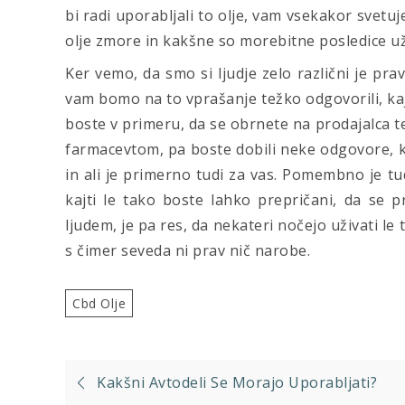
bi radi uporabljali to olje, vam vsekakor svetu
olje zmore in kakšne so morebitne posledice už
Ker vemo, da smo si ljudje zelo različni je pr
vam bomo na to vprašanje težko odgovorili, kaj
boste v primeru, da se obrnete na prodajalca t
farmacevtom, pa boste dobili neke odgovore, k
in ali je primerno tudi za vas. Pomembno je tud
kajti le tako boste lahko prepričani, da se 
ljudem, je pa res, da nekateri nočejo uživati le
s čimer seveda ni prav nič narobe.
Cbd Olje
Navigacija
Kakšni Avtodeli Se Morajo Uporabljati?