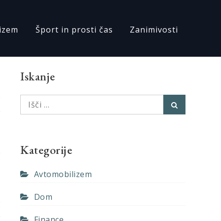
izem
Šport in prosti čas
Zanimivosti
Iskanje
o
Išči:
Išči
e
,
e
Kategorije
e
Avtomobilizem
Dom
o
e
Finance