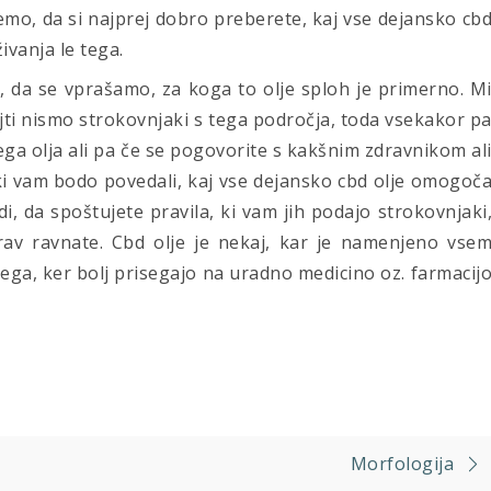
jemo, da si najprej dobro preberete, kaj vse dejansko cb
ivanja le tega.
av, da se vprašamo, za koga to olje sploh je primerno. M
ti nismo strokovnjaki s tega področja, toda vsekakor p
ega olja ali pa če se pogovorite s kakšnim zdravnikom al
i vam bodo povedali, kaj vse dejansko cbd olje omogoč
i, da spoštujete pravila, ki vam jih podajo strokovnjaki
prav ravnate. Cbd olje je nekaj, kar je namenjeno vse
 tega, ker bolj prisegajo na uradno medicino oz. farmacij
Morfologija