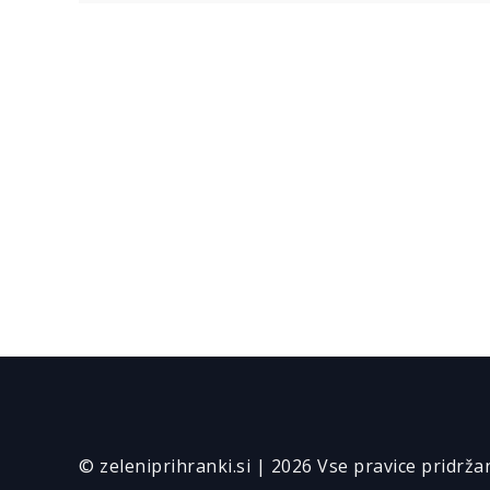
prispevka
© zeleniprihranki.si | 2026 Vse pravice pridrža