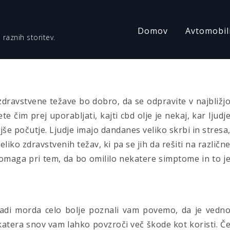
Domov
Avtomobil
 raznih storitev.
zdravstvene težave bo dobro, da se odpravite v najbližj
e čim prej uporabljati, kajti cbd olje je nekaj, kar ljudj
še počutje. Ljudje imajo dandanes veliko skrbi in stresa
liko zdravstvenih težav, ki pa se jih da rešiti na različn
pomaga pri tem, da bo omililo nekatere simptome in to j
 radi morda celo bolje poznali vam povemo, da je vedn
, katera snov vam lahko povzroči več škode kot koristi. Č