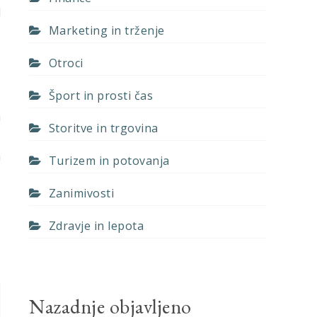
d
Marketing in trženje
i
Otroci
a
Šport in prosti čas
i
a
Storitve in trgovina
,
m
Turizem in potovanja
o
Zanimivosti
Zdravje in lepota
Nazadnje objavljeno