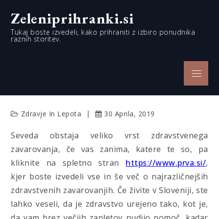
Skip
Zeleniprihranki.si
to
content
Tukaj boste izvedeli, kako prihraniti z izbiro ponudnika
raznih storitev.
Menu
Zdravje In Lepota
30 Aprila, 2019
Seveda obstaja veliko vrst zdravstvenega
zavarovanja, če vas zanima, katere te so, pa
kliknite na spletno stran
https://www.prva.si/
,
kjer boste izvedeli vse in še več o najrazličnejših
zdravstvenih zavarovanjih. Če živite v Sloveniji, ste
lahko veseli, da je zdravstvo urejeno tako, kot je,
da vam brez večjih zapletov nudijo pomoč, kadar