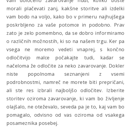
vam določeno zavarovanje nudi, koliko boste
morali plačevati zanj, kakšne storitve ali izdelki
vam bodo na voljo, kako bo v primeru najhujšega
poskrbljeno za vaše potomce in podobno. Prav
zato je zelo pomembno, da se dobro informiramo
o različnih možnostih, ki so na našem trgu. Ker pa
vsega ne moremo vedeti vnaprej, s končno
odločitvijo malce počakajte tudi, kadar se
načeloma že odločite za neko zavarovanje. Dokler
niste popolnoma seznanjeni z vsemi
podrobnostmi, namreč ne morete biti prepričani,
ali ste res izbrali najboljšo odločitev. Izberite
storitev oziroma zavarovanje, ki vam bo življenje
olajšalo, ne oteževalo, seveda pa je to, kaj vam bo
pomagalo, odvisno od vas oziroma od vsakega
posameznika posebej.