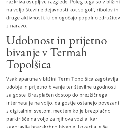
razkriva osupljive razglede. Poleg tega so v bližini
na voljo številne dejavnosti kot so golf, ribolov in
druge aktivnosti, ki omogočajo popolno združitev
z naravo.
Udobnost in prijetno
bivanje v Termah
Topolšica
Vsak apartma v bližini Term Topolšica zagotavlja
udobje in prijetno bivanje ter številne ugodnosti
za goste. Brezplačen dostop do brezžičnega
interneta je na voljo, da gostje ostanejo povezani
z digitalnim svetom, medtem ko je brezplačno
parkirišče na voljo za njihova vozila, kar
zagotavlja brezskrbno bivanje. Lokacija je še