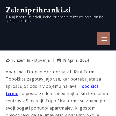
Skip
Zeleniprihranki.si
to
content
Tukaj boste izvedeli, kako prihraniti z izbiro ponudnika
raznih storitev.
Menu
Turizem In Potovanja
18 Aprila, 2024
Apartmaji Dren in Hortenzija v bližini Term
Topolšica zagotavljajo vse, kar potrebujete za
sproščujoč oddih v objemu narave.
Topolšica
terme
so postale eden izmed najboljših termalnih
centrov v Sloveniji. Topolšica terme so znane po
svoji bogati ponudbi apartmajev, ki gostom
omogočajo, da se umaknejo v naravno okolje,