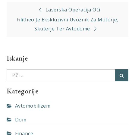
Navigacija
Laserska Operacija Oči
prispevka
Filitheo Je Ekskluzivni Uvoznik Za Motorje,
Skuterje Ter Avtodome
Iskanje
Išči:
Išči
Kategorije
Avtomobilizem
Dom
Finance