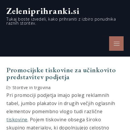
Skip
Zeleniprihranki.si
to
content
Tukaj boste izvedeli, kako prihraniti z izbiro ponudnika
raznih storitev.
Menu
Promocijske tiskovine za učinkovito
predstavitev podjetja
Storitve in trgovina
Pri promociji podjetja imajo poleg reklamnih
tabel, jumbo plakatov in drugih večjih oglasnih
elementov pomembno vlogo tudi različne
tiskovine
. Pojem tiskovine obsega široko
skupino materialov, ki dopolnjujejo celostno