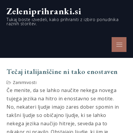
Skip
Zeleniprihranki.si
to
content
Tukaj boste izvedeli, kako prihraniti z izbiro ponudnika
raznih storitev.
Menu
Tečaj italijanščine ni tako enostaven
Zanimivosti
Če menite, da se lahko naučite nekega novega
tujega jezika na hitro in enostavno se motite.
No, nekateri ljudje imajo zares dober spomin in
takšni ljudje so običajno ljudje, ki se lahko
nekega jezika naučijo hitreje, seveda pa to
nikakor ni pravilo. Obstajajo ljudje, ki jim je