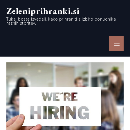
Skip
Zeleniprihranki.si
to
content
Tukaj boste izvedeli, kako prihraniti z izbiro ponudnika
raznih storitev.
Menu