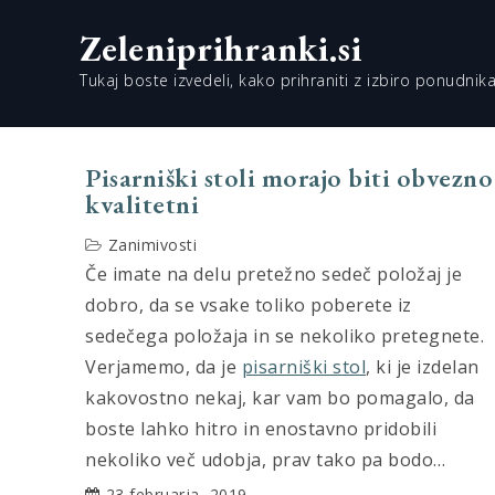
Skip
Zeleniprihranki.si
to
content
Tukaj boste izvedeli, kako prihraniti z izbiro ponudnika
Pisarniški stoli morajo biti obvezno
kvalitetni
Zanimivosti
Če imate na delu pretežno sedeč položaj je
dobro, da se vsake toliko poberete iz
sedečega položaja in se nekoliko pretegnete.
Verjamemo, da je
pisarniški stol
, ki je izdelan
kakovostno nekaj, kar vam bo pomagalo, da
boste lahko hitro in enostavno pridobili
nekoliko več udobja, prav tako pa bodo…
23 februarja, 2019