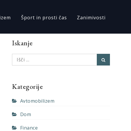
izem
Šport in prosti čas
Zanimivosti
Iskanje
Išči:
Išči
Kategorije
Avtomobilizem
Dom
Finance