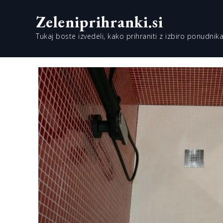
Skip
Zeleniprihranki.si
to
content
Tukaj boste izvedeli, kako prihraniti z izbiro ponudnika