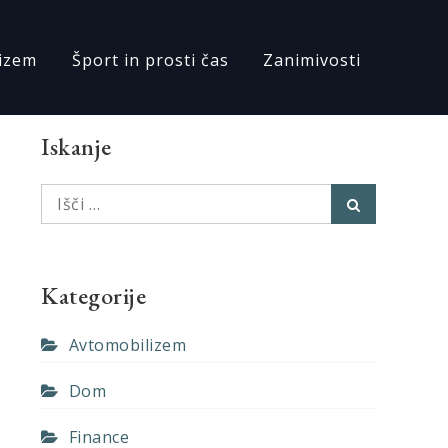
izem
Šport in prosti čas
Zanimivosti
Iskanje
Išči:
Išči
Kategorije
Avtomobilizem
Dom
Finance