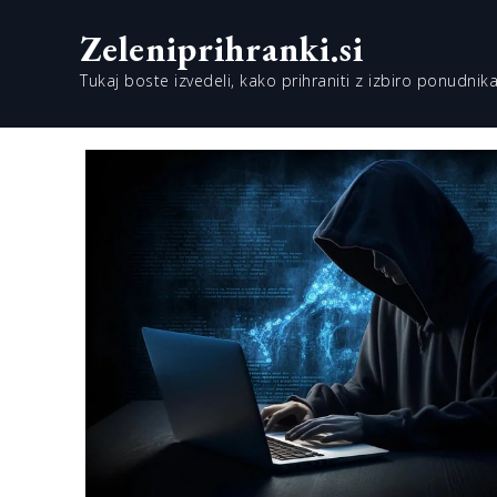
Skip
Zeleniprihranki.si
to
content
Tukaj boste izvedeli, kako prihraniti z izbiro ponudnika