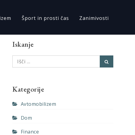
izem
Šport in prosti čas
Zanimivosti
Iskanje
Išči:
Išči
Kategorije
Avtomobilizem
Dom
Finance