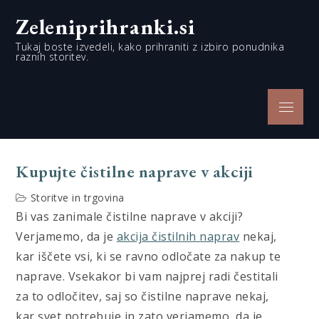
Skip
Zeleniprihranki.si
to
content
Tukaj boste izvedeli, kako prihraniti z izbiro ponudnika
raznih storitev.
Menu
Kupujte čistilne naprave v akciji
Storitve in trgovina
Bi vas zanimale čistilne naprave v akciji?
Verjamemo, da je
akcija čistilnih naprav
nekaj,
kar iščete vsi, ki se ravno odločate za nakup te
naprave. Vsekakor bi vam najprej radi čestitali
za to odločitev, saj so čistilne naprave nekaj,
kar svet potrebuje in zato verjamemo, da je