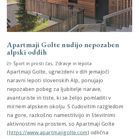
Apartmaji Golte nudijo nepozaben
alpski oddih
Šport in prosti čas
,
Zdravje in lepota
Apartmaji Golte, ugnezdeni v dih jemajoči
naravni lepoti slovenskih Alp, ponujajo
nepozaben pobeg za ljubitelje narave,
avanturiste in tiste, ki se želijo pomladiti v
mirnem alpskem okolju. S čudovitim razgledom
na gore, razkošno namestitvijo in številnimi
aktivnostmi na prostem, so Apartmaji Golte
(
https://www.apartmajigolte.com
) odlična