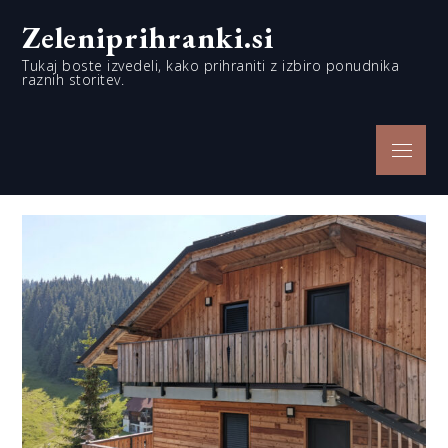
Skip
Zeleniprihranki.si
to
content
Tukaj boste izvedeli, kako prihraniti z izbiro ponudnika
raznih storitev.
Menu