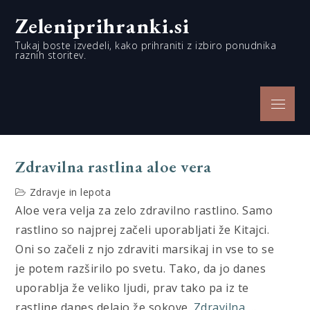
Skip
Zeleniprihranki.si
to
content
Tukaj boste izvedeli, kako prihraniti z izbiro ponudnika
raznih storitev.
Menu
Zdravilna rastlina aloe vera
Zdravje in lepota
Aloe vera velja za zelo zdravilno rastlino. Samo
rastlino so najprej začeli uporabljati že Kitajci.
Oni so začeli z njo zdraviti marsikaj in vse to se
je potem razširilo po svetu. Tako, da jo danes
uporablja že veliko ljudi, prav tako pa iz te
rastline danes delajo že sokove.
Zdravilna
…