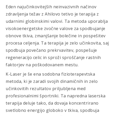
Eden najučinkovitejših neinvazivnih načinov
zdravljenja težav z Ahilovo tetivo je terapija z
udarnimi globinskimi valovi. Ta metoda uporablja
visokoenergetske zvočne valove za spodbujanje
obnove tkiva, zmanjšanje bolečine in pospešitev
procesa celjenja. Ta terapija je zelo učinkovita, saj
spodbuja povečano prekrvavitev, pospešuje
regeneracijo celic in sproži sproščanje rastnih
faktorjev na poškodovanem mestu.
K-Laser je še ena sodobna fizioterapevtska
metoda, ki je zaradi svojih dinamičnih in zelo
učinkovitih rezultatov priljubljena med
profesionalnimi športniki. Ta napredna laserska
terapija deluje tako, da dovaja koncentrirano
svetlobno energijo globoko v tkiva, spodbuja