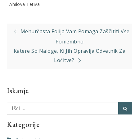
Ahilova Tetiva
Navigacija
Mehurčasta Folija Vam Pomaga Zaščititi Vse
prispevka
Pomembno
Katere So Naloge, Ki Jih Opravlja Odvetnik Za
Ločitve?
Iskanje
Išči:
Išči
Kategorije