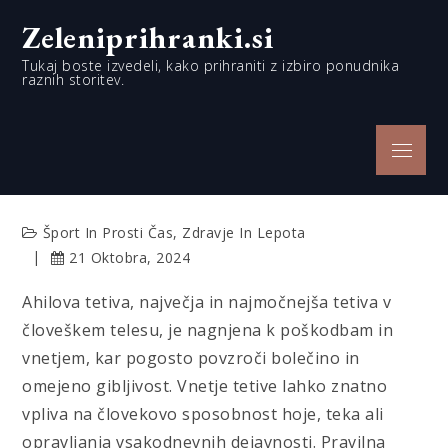
Skip
Zeleniprihranki.si
to
content
Tukaj boste izvedeli, kako prihraniti z izbiro ponudnika
raznih storitev.
Menu
Šport In Prosti Čas
,
Zdravje In Lepota
21 Oktobra, 2024
Ahilova tetiva, največja in najmočnejša tetiva v
človeškem telesu, je nagnjena k poškodbam in
vnetjem, kar pogosto povzroči bolečino in
omejeno gibljivost. Vnetje tetive lahko znatno
vpliva na človekovo sposobnost hoje, teka ali
opravljanja vsakodnevnih dejavnosti. Pravilna