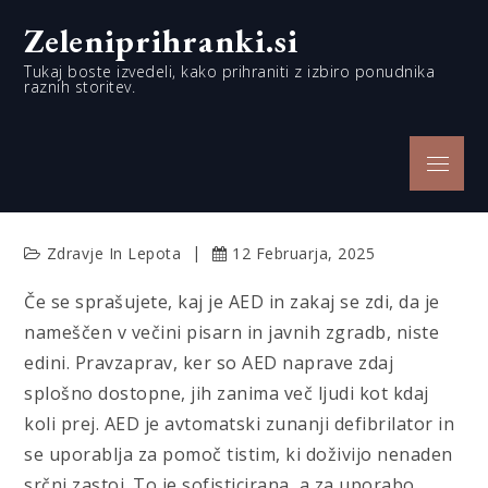
Skip
Zeleniprihranki.si
to
content
Tukaj boste izvedeli, kako prihraniti z izbiro ponudnika
raznih storitev.
Menu
Zdravje In Lepota
12 Februarja, 2025
Če se sprašujete, kaj je AED in zakaj se zdi, da je
nameščen v večini pisarn in javnih zgradb, niste
edini. Pravzaprav, ker so AED naprave zdaj
splošno dostopne, jih zanima več ljudi kot kdaj
koli prej. AED je avtomatski zunanji defibrilator in
se uporablja za pomoč tistim, ki doživijo nenaden
srčni zastoj. To je sofisticirana, a za uporabo